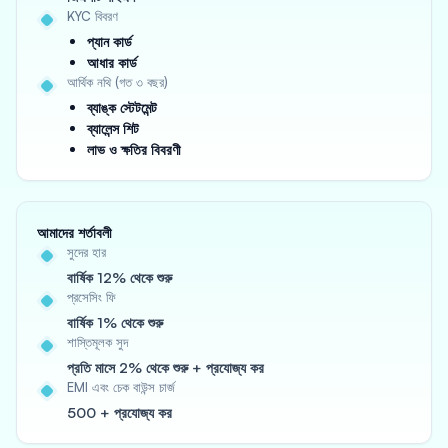
KYC বিবরণ
প্যান কার্ড
আধার কার্ড
আর্থিক নথি (গত ৩ বছর)
ব্যাঙ্ক স্টেটমেন্ট
ব্যালেন্স শিট
লাভ ও ক্ষতির বিবরণী
আমাদের শর্তাবলী
সুদের হার
বার্ষিক 12% থেকে শুরু
প্রসেসিং ফি
বার্ষিক 1% থেকে শুরু
শাস্তিমূলক সুদ
প্রতি মাসে 2% থেকে শুরু + প্রযোজ্য কর
EMI এবং চেক বাউন্স চার্জ
500 + প্রযোজ্য কর