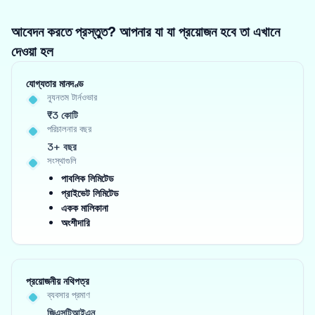
আবেদন করতে প্রস্তুত? আপনার যা যা প্রয়োজন হবে তা এখানে
দেওয়া হল
যোগ্যতার মানদণ্ড
ন্যূনতম টার্নওভার
₹3 কোটি
পরিচালনার বছর
3+ বছর
সংস্থাগুলি
পাবলিক লিমিটেড
প্রাইভেট লিমিটেড
একক মালিকানা
অংশীদারি
প্রয়োজনীয় নথিপত্র
ব্যবসার প্রমাণ
জিএসটিআইএন