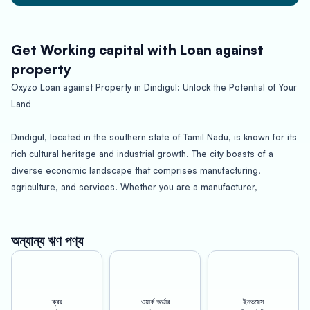
Get Working capital with Loan against
property
Oxyzo Loan against Property in Dindigul: Unlock the Potential of Your
Land
Dindigul, located in the southern state of Tamil Nadu, is known for its
rich cultural heritage and industrial growth. The city boasts of a
diverse economic landscape that comprises manufacturing,
agriculture, and services. Whether you are a manufacturer,
contractor, or an SME owner in Dindigul, Oxyzo’s Loan against
Property can help you unlock the potential of your land and grow
your business.
অন্যান্য ঋণ পণ্য
Oxyzo’s Loan against Property offers an attractive LTV (Loan to
Value) ratio of up to 150%, which means you can avail of a higher
ক্রয়
ওয়ার্ক অর্ডার
ইনভয়েস
loan amount by pledging your land as collateral. Additionally, the loan