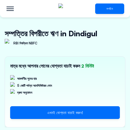
লগইন
সম্পত্তির বিপরীতে ঋণ in Dindigul
RBI নিবন্ধিত NBFC
মাত্র মধ্যে আপনার লোনের যোগ্যতা যাচাই করুন
2 মিনিট!
আকর্ষণীয় সুদের হার
5 কোটি পর্যন্ত আনসিকিউরড লোন
দ্রুত অনুমোদন
এখনই যোগ্যতা যাচাই করুন!