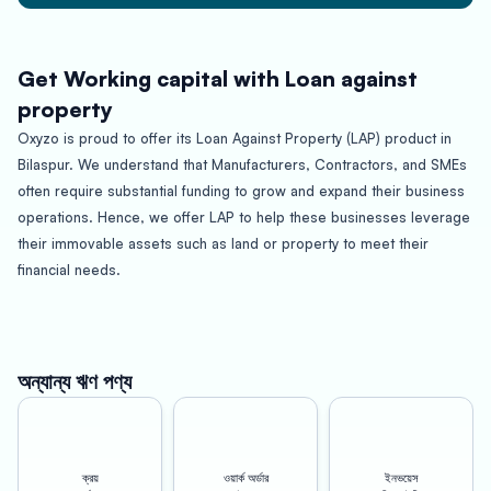
Get Working capital with Loan against
property
Oxyzo is proud to offer its Loan Against Property (LAP) product in
Bilaspur. We understand that Manufacturers, Contractors, and SMEs
often require substantial funding to grow and expand their business
operations. Hence, we offer LAP to help these businesses leverage
their immovable assets such as land or property to meet their
financial needs.
Bilaspur is a city located in the Indian state of Chhattisgarh, with a
population of over 4 lakh people. It is known for its cultural diversity,
industries, and educational institutions. Bilaspur has a robust
অন্যান্য ঋণ পণ্য
manufacturing sector, which includes food processing, steel,
cement, and aluminum manufacturing industries. The city also has a
thriving SME sector, with businesses operating in various fields like
ক্রয়
ওয়ার্ক অর্ডার
ইনভয়েস
textiles, chemicals, and engineering.