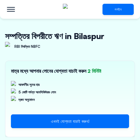
লগইন
সম্পত্তির বিপরীতে ঋণ in Bilaspur
RBI নিবন্ধিত NBFC
মাত্র মধ্যে আপনার লোনের যোগ্যতা যাচাই করুন
2 মিনিট!
আকর্ষণীয় সুদের হার
5 কোটি পর্যন্ত আনসিকিউরড লোন
দ্রুত অনুমোদন
এখনই যোগ্যতা যাচাই করুন!