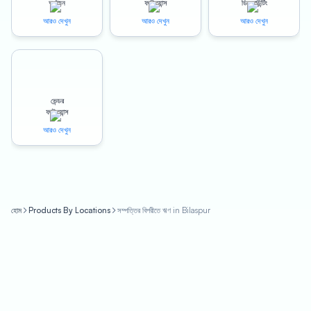
অর্থায়ন
ফাইন্যান্স
ডিসকাউন্টিং
আরও দেখুন
আরও দেখুন
আরও দেখুন
The benefits of Oxyzo’s Loan Against Property in Bilaspur are
numerous. Our LAP product offers up to 150% LTV (Loan-to-Value)
ratio, which means that businesses can receive a loan amount of up
to 1.5 times the value of their property or land. This feature makes
LAP an attractive financing option for businesses that require
ভেন্ডর
significant funds for expansion or other business-related needs.
ফাইন্যান্স
আরও দেখুন
Oxyzo’s Loan Against Property in Bilaspur comes with a competitive
interest rate, ensuring that businesses can access funds at a low
cost. Our interest rates for LAP are highly competitive and vary
based on the borrower’s creditworthiness and other factors.
হোম
Products By Locations
সম্পত্তির বিপরীতে ঋণ in Bilaspur
In addition to the above, Oxyzo’s Loan Against Property in Bilaspur
comes with a quick disbursal feature. Our digitized process ensures
that businesses can receive their loan amount within 24-48 hours of
application, making it an excellent option for businesses that require
funds urgently.