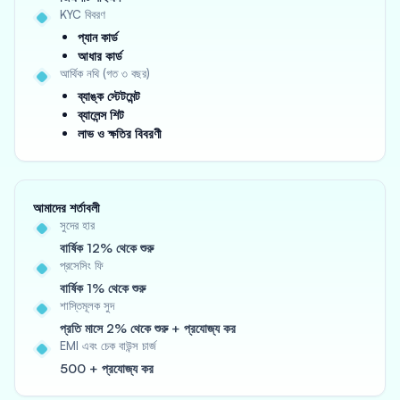
KYC বিবরণ
প্যান কার্ড
আধার কার্ড
আর্থিক নথি (গত ৩ বছর)
ব্যাঙ্ক স্টেটমেন্ট
ব্যালেন্স শিট
লাভ ও ক্ষতির বিবরণী
আমাদের শর্তাবলী
সুদের হার
বার্ষিক 12% থেকে শুরু
প্রসেসিং ফি
বার্ষিক 1% থেকে শুরু
শাস্তিমূলক সুদ
প্রতি মাসে 2% থেকে শুরু + প্রযোজ্য কর
EMI এবং চেক বাউন্স চার্জ
500 + প্রযোজ্য কর