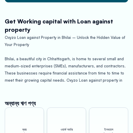
Get Working capital with Loan against
property
Oxyzo Loan against Property in Bhilai – Unlock the Hidden Value of
Your Property
Bhilai, a beautiful city in Chhattisgarh, is home to several small and
medium-sized enterprises (SMEs), manufacturers, and contractors.
These businesses require financial assistance from time to time to
meet their growing capital needs. Oxyzo Loan against property in
Bhilai is an excellent financial solution for such businesses that
require urgent funds without selling their properties.
অন্যান্য ঋণ পণ্য
Loan against property (LAP) is a secured loan where you can pledge
your residential, commercial, or industrial property as collateral to
avail funds. It is a smart financing option that allows you to leverage
ক্রয়
ওয়ার্ক অর্ডার
ইনভয়েস
the hidden value of your property and raise funds for various