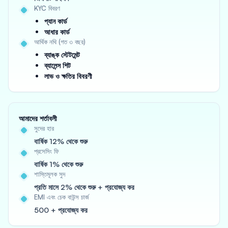
KYC বিবরণ
প্যান কার্ড
আধার কার্ড
আর্থিক নথি (গত ৩ বছর)
ব্যাঙ্ক স্টেটমেন্ট
ব্যালেন্স শিট
লাভ ও ক্ষতির বিবরণী
আমাদের শর্তাবলী
সুদের হার
বার্ষিক 12% থেকে শুরু
প্রসেসিং ফি
বার্ষিক 1% থেকে শুরু
শাস্তিমূলক সুদ
প্রতি মাসে 2% থেকে শুরু + প্রযোজ্য কর
EMI এবং চেক বাউন্স চার্জ
500 + প্রযোজ্য কর