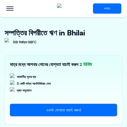
লগইন
সম্পত্তির বিপরীতে ঋণ in Bhilai
RBI নিবন্ধিত NBFC
মাত্র মধ্যে আপনার লোনের যোগ্যতা যাচাই করুন
2 মিনিট!
আকর্ষণীয় সুদের হার
5 কোটি পর্যন্ত আনসিকিউরড লোন
দ্রুত অনুমোদন
এখনই যোগ্যতা যাচাই করুন!