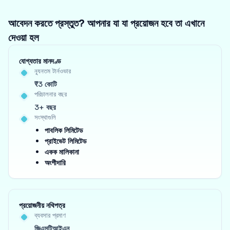
আবেদন করতে প্রস্তুত? আপনার যা যা প্রয়োজন হবে তা এখানে
দেওয়া হল
যোগ্যতার মানদণ্ড
ন্যূনতম টার্নওভার
₹3 কোটি
পরিচালনার বছর
3+ বছর
সংস্থাগুলি
পাবলিক লিমিটেড
প্রাইভেট লিমিটেড
একক মালিকানা
অংশীদারি
প্রয়োজনীয় নথিপত্র
ব্যবসার প্রমাণ
জিএসটিআইএন