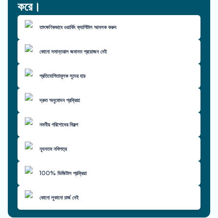
করে।
তাৎক্ষণিকভাবে ওয়ার্কিং ক্যাপিটাল আনলক করুন
কোনো সমান্তরাল জমানত প্রয়োজন নেই
প্রতিযোগিতামূলক সুদের হার
দ্রুত অনুমোদন প্রক্রিয়া
নমনীয় পরিশোধের বিকল্প
ন্যূনতম নথিপত্র
100% ডিজিটাল প্রক্রিয়া
কোনো লুকানো চার্জ নেই