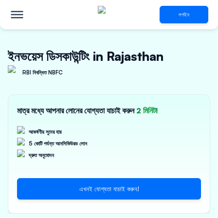
লগইন
ইনভয়েস ডিসকাউন্টিং in Rajasthan
RBI নিবন্ধিত NBFC
মাত্র মধ্যে আপনার লোনের যোগ্যতা যাচাই করুন
2 মিনিট!
আকর্ষণীয় সুদের হার
5 কোটি পর্যন্ত আনসিকিউরড লোন
দ্রুত অনুমোদন
এখনই যোগ্যতা যাচাই করুন!