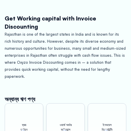
Get Working capital with Invoice
Discounting
Rajasthan is one of the largest states in India and is known for its
rich history and culture. However, despite its diverse economy and
numerous opportunities for business, many small and medium-sized
enterprises in Rajasthan often struggle with cash flow issues. This is
where Oxyzo Invoice Discounting comes in – a solution that
provides quick working capital, without the need for lengthy
paperwork.
With Oxyzo Invoice Discounting, businesses in Rajasthan can get
access to the working capital they need in a matter of days, rather
অন্যান্য ঋণ পণ্য
than weeks or months. This is because the process is simple,
streamlined, and does not require a lot of paperwork. All a business
owner needs to do is submit their invoices to Oxyzo, and they can
ক্রয়
ওয়ার্ক অর্ডার
ইনভয়েস
receive up to 80% of the invoice value upfront. The remaining 20%
অর্থায়ন
ফাইন্যান্স
ডিসকাউন্টিং