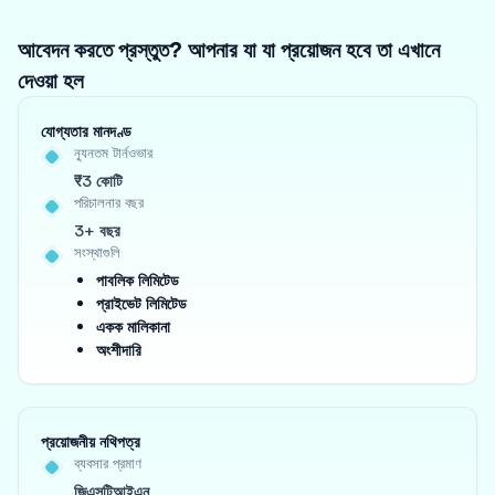
আবেদন করতে প্রস্তুত? আপনার যা যা প্রয়োজন হবে তা এখানে
দেওয়া হল
যোগ্যতার মানদণ্ড
ন্যূনতম টার্নওভার
₹3 কোটি
পরিচালনার বছর
3+ বছর
সংস্থাগুলি
পাবলিক লিমিটেড
প্রাইভেট লিমিটেড
একক মালিকানা
অংশীদারি
প্রয়োজনীয় নথিপত্র
ব্যবসার প্রমাণ
জিএসটিআইএন