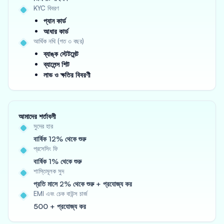
KYC বিবরণ
প্যান কার্ড
আধার কার্ড
আর্থিক নথি (গত ৩ বছর)
ব্যাঙ্ক স্টেটমেন্ট
ব্যালেন্স শিট
লাভ ও ক্ষতির বিবরণী
আমাদের শর্তাবলী
সুদের হার
বার্ষিক 12% থেকে শুরু
প্রসেসিং ফি
বার্ষিক 1% থেকে শুরু
শাস্তিমূলক সুদ
প্রতি মাসে 2% থেকে শুরু + প্রযোজ্য কর
EMI এবং চেক বাউন্স চার্জ
500 + প্রযোজ্য কর