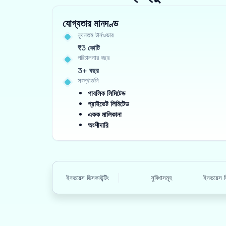
যোগ্যতার মানদণ্ড
ন্যূনতম টার্নওভার
₹3 কোটি
পরিচালনার বছর
3+ বছর
সংস্থাগুলি
পাবলিক লিমিটেড
প্রাইভেট লিমিটেড
একক মালিকানা
অংশীদারি
ইনভয়েস ডিসকাউন্টিং
সুবিধাসমূহ
ইনভয়েস ড