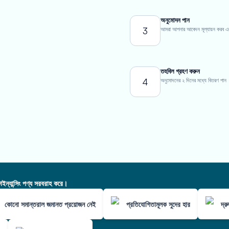
অনুমোদন পান
3
আমরা আপনার আবেদন মূল্যায়ন করব এবং এ
তহবিল গ্রহণ করুন
4
অনুমোদনের ২ দিনের মধ্যে বিতরণ পান
ন্যান্সিং পণ্য সরবরাহ করে।
কোনো সমান্তরাল জমানত প্রয়োজন নেই
প্রতিযোগিতামূলক সুদের হার
দ্র