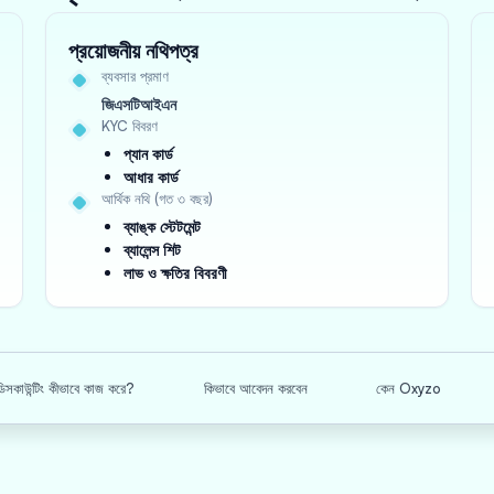
প্রয়োজনীয় নথিপত্র
ব্যবসার প্রমাণ
জিএসটিআইএন
KYC বিবরণ
প্যান কার্ড
আধার কার্ড
আর্থিক নথি (গত ৩ বছর)
ব্যাঙ্ক স্টেটমেন্ট
ব্যালেন্স শিট
লাভ ও ক্ষতির বিবরণী
িসকাউন্টিং কীভাবে কাজ করে?
কিভাবে আবেদন করবেন
কেন Oxyzo