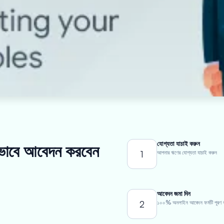
যোগ্যতা যাচাই করুন
ীভাবে আবেদন করবেন
1
আপনার ঋণের যোগ্যতা যাচাই করুন
আবেদন জমা দিন
2
১০০% অনলাইন আবেদন ফর্মটি পূরণ 