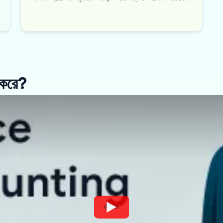
 করে?
Watch