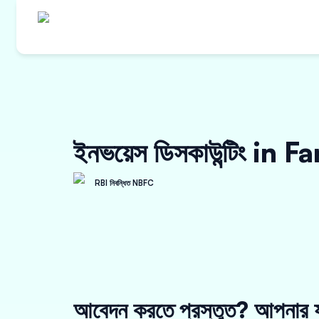
ইনভয়েস ডিসকাউন্টিং in 
RBI নিবন্ধিত NBFC
আবেদন করতে প্রস্তুত? আপনার য