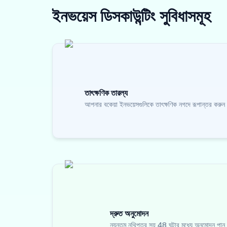
ইনভয়েস ডিসকাউন্টিং
সুবিধাসমূহ
তাৎক্ষণিক তারল্য
আপনার বকেয়া ইনভয়েসগুলিকে তাৎক্ষণিক নগদে রূপান্তর করুন
দ্রুত অনুমোদন
ন্যূনতম নথিপত্র সহ 48 ঘন্টার মধ্যে অনুমোদন পান