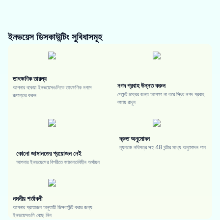
ইনভয়েস ডিসকাউন্টিং
সুবিধাসমূহ
তাৎক্ষণিক তারল্য
নগদ প্রবাহ উন্নত করুন
আপনার বকেয়া ইনভয়েসগুলিকে তাৎক্ষণিক নগদে
পেমেন্ট চক্রের জন্য অপেক্ষা না করে স্থির নগদ প্রবাহ
রূপান্তর করুন
বজায় রাখুন
দ্রুত অনুমোদন
ন্যূনতম নথিপত্র সহ 48 ঘন্টার মধ্যে অনুমোদন পান
কোনো জামানতের প্রয়োজন নেই
আপনার ইনভয়েসের বিপরীতে জামানতবিহীন অর্থায়ন
নমনীয় শর্তাবলী
আপনার প্রয়োজন অনুযায়ী ডিসকাউন্ট করার জন্য
ইনভয়েসগুলি বেছে নিন