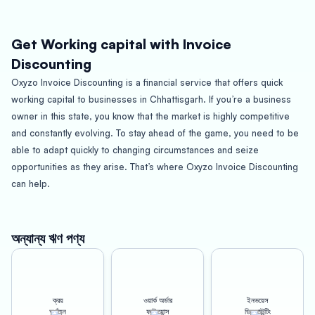
Get Working capital with Invoice
Discounting
Oxyzo Invoice Discounting is a financial service that offers quick
working capital to businesses in Chhattisgarh. If you’re a business
owner in this state, you know that the market is highly competitive
and constantly evolving. To stay ahead of the game, you need to be
able to adapt quickly to changing circumstances and seize
opportunities as they arise. That’s where Oxyzo Invoice Discounting
can help.
Chhattisgarh is a state located in central India, bordered by
Maharashtra, Madhya Pradesh, Uttar Pradesh, Jharkhand, and
অন্যান্য ঋণ পণ্য
Odisha. The state is known for its rich cultural heritage, diverse
wildlife, and abundant natural resources. Its economy is driven by
agriculture, mining, and manufacturing industries. With a population
ক্রয়
ওয়ার্ক অর্ডার
ইনভয়েস
of over 25 million people, Chhattisgarh has a vibrant and growing
অর্থায়ন
ফাইন্যান্স
ডিসকাউন্টিং