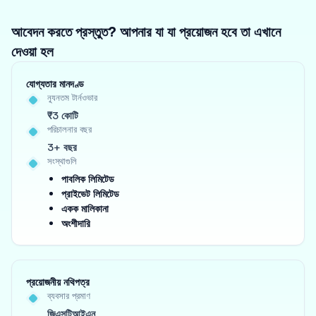
আবেদন করতে প্রস্তুত? আপনার যা যা প্রয়োজন হবে তা এখানে
দেওয়া হল
যোগ্যতার মানদণ্ড
ন্যূনতম টার্নওভার
₹3 কোটি
পরিচালনার বছর
3+ বছর
সংস্থাগুলি
পাবলিক লিমিটেড
প্রাইভেট লিমিটেড
একক মালিকানা
অংশীদারি
প্রয়োজনীয় নথিপত্র
ব্যবসার প্রমাণ
জিএসটিআইএন