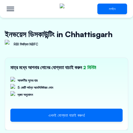
লগইন
ইনভয়েস ডিসকাউন্টিং in Chhattisgarh
RBI নিবন্ধিত NBFC
মাত্র মধ্যে আপনার লোনের যোগ্যতা যাচাই করুন
2 মিনিট!
আকর্ষণীয় সুদের হার
5 কোটি পর্যন্ত আনসিকিউরড লোন
দ্রুত অনুমোদন
এখনই যোগ্যতা যাচাই করুন!