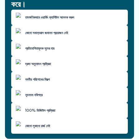
করে।
তাৎক্ষণিকভাবে ওয়ার্কিং ক্যাপিটাল আনলক করুন
কোনো সমান্তরাল জমানত প্রয়োজন নেই
প্রতিযোগিতামূলক সুদের হার
দ্রুত অনুমোদন প্রক্রিয়া
নমনীয় পরিশোধের বিকল্প
ন্যূনতম নথিপত্র
100% ডিজিটাল প্রক্রিয়া
কোনো লুকানো চার্জ নেই