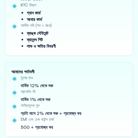
KYC বিবরণ
প্যান কার্ড
আধার কার্ড
আর্থিক নথি (গত ৩ বছর)
ব্যাঙ্ক স্টেটমেন্ট
ব্যালেন্স শিট
লাভ ও ক্ষতির বিবরণী
আমাদের শর্তাবলী
সুদের হার
বার্ষিক 12% থেকে শুরু
প্রসেসিং ফি
বার্ষিক 1% থেকে শুরু
শাস্তিমূলক সুদ
প্রতি মাসে 2% থেকে শুরু + প্রযোজ্য কর
EMI এবং চেক বাউন্স চার্জ
500 + প্রযোজ্য কর