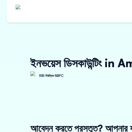
ইনভয়েস ডিসকাউন্টিং in 
RBI নিবন্ধিত NBFC
আবেদন করতে প্রস্তুত? আপনার য