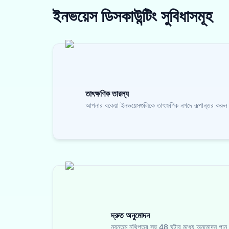
ইনভয়েস ডিসকাউন্টিং
সুবিধাসমূহ
তাৎক্ষণিক তারল্য
আপনার বকেয়া ইনভয়েসগুলিকে তাৎক্ষণিক নগদে রূপান্তর করুন
দ্রুত অনুমোদন
ন্যূনতম নথিপত্র সহ 48 ঘন্টার মধ্যে অনুমোদন পান