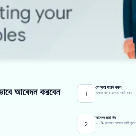
যোগ্যতা যাচাই করুন
ীভাবে আবেদন করবেন
1
আপনার ঋণের যোগ্যতা যাচাই করুন
আবেদন জমা দিন
2
১০০% অনলাইন আবেদন ফর্মটি পূরণ 