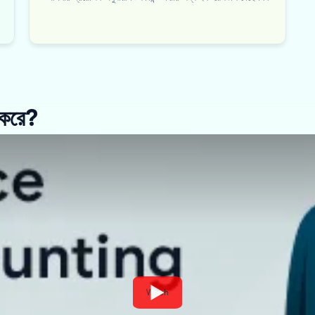
 করে?
Watch