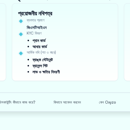
প্রয়োজনীয় নথিপত্র
ব্যবসার প্রমাণ
জিএসটিআইএন
KYC বিবরণ
প্যান কার্ড
আধার কার্ড
আর্থিক নথি (গত ৩ বছর)
ব্যাঙ্ক স্টেটমেন্ট
ব্যালেন্স শিট
লাভ ও ক্ষতির বিবরণী
িসকাউন্টিং কীভাবে কাজ করে?
কিভাবে আবেদন করবেন
কেন Oxyzo