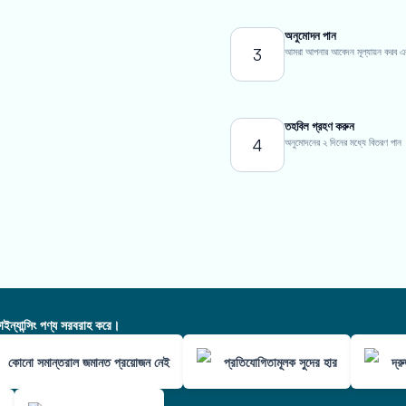
অনুমোদন পান
3
আমরা আপনার আবেদন মূল্যায়ন করব এবং এ
তহবিল গ্রহণ করুন
4
অনুমোদনের ২ দিনের মধ্যে বিতরণ পান
ন্যান্সিং পণ্য সরবরাহ করে।
কোনো সমান্তরাল জমানত প্রয়োজন নেই
প্রতিযোগিতামূলক সুদের হার
দ্র