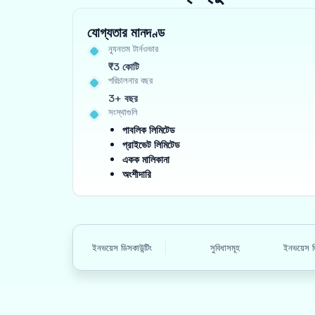
যোগ্যতার মানদণ্ড
ন্যূনতম টার্নওভার
₹3 কোটি
পরিচালনার বছর
3+ বছর
সংস্থাগুলি
পাবলিক লিমিটেড
প্রাইভেট লিমিটেড
একক মালিকানা
অংশীদারি
ইনভয়েস ডিসকাউন্টিং
সুবিধাসমূহ
ইনভয়েস ড