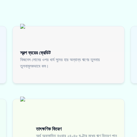
স্বল্প ব্যয়ের ক্রেডিট
বিজনেস লোনের ওপর ধার্য সুদের হার অন্যান্য ঋণের তুলনায়
তুলনামূলকভাবে কম।
তাৎক্ষণিক বিতরণ
অর্থ অনুমোদিত হওয়ার ২৪-৪৮ ঘণ্টার মধ্যে ঋণ বিতরণ পান