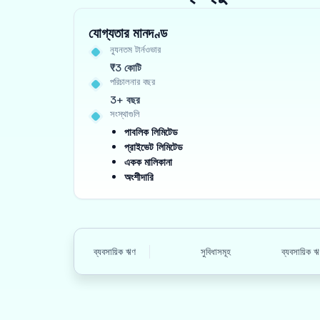
যোগ্যতার মানদণ্ড
ন্যূনতম টার্নওভার
₹3 কোটি
পরিচালনার বছর
3+ বছর
সংস্থাগুলি
পাবলিক লিমিটেড
প্রাইভেট লিমিটেড
একক মালিকানা
অংশীদারি
ব্যবসায়িক ঋণ
সুবিধাসমূহ
ব্যবসায়িক 