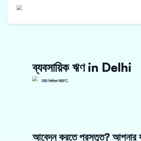
ব্যবসায়িক ঋণ in Delhi
RBI নিবন্ধিত NBFC
আবেদন করতে প্রস্তুত? আপনার য