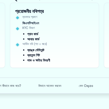
প্রয়োজনীয় নথিপত্র
ব্যবসার প্রমাণ
জিএসটিআইএন
KYC বিবরণ
প্যান কার্ড
আধার কার্ড
আর্থিক নথি (গত ৩ বছর)
ব্যাঙ্ক স্টেটমেন্ট
ব্যালেন্স শিট
লাভ ও ক্ষতির বিবরণী
ঋণ কীভাবে কাজ করে?
কিভাবে আবেদন করবেন
কেন Oxyzo