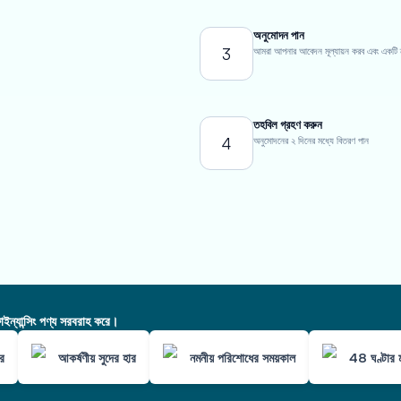
অনুমোদন পান
3
আমরা আপনার আবেদন মূল্যায়ন করব এবং একটি ন্যা
তহবিল গ্রহণ করুন
4
অনুমোদনের ২ দিনের মধ্যে বিতরণ পান
ন্যান্সিং পণ্য সরবরাহ করে।
্র
আকর্ষণীয় সুদের হার
নমনীয় পরিশোধের সময়কাল
48 ঘণ্টার ম